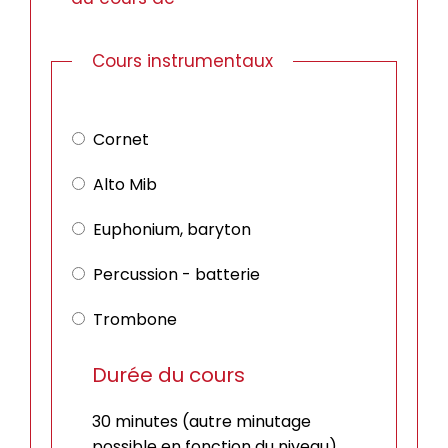
Cours instrumentaux
Cours
instrumentaux
Cornet
Alto Mib
Euphonium, baryton
Percussion - batterie
Trombone
Durée du cours
30 minutes (autre minutage
possible en fonction du niveau)