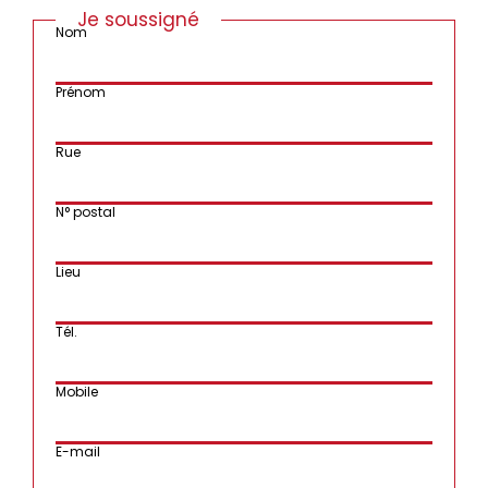
Je soussigné
Nom
Prénom
Rue
N° postal
Lieu
Tél.
Mobile
E-mail